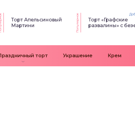
До
ярное
Популярное
Торт Апельсиновый
Торт «Графские
Мартини
развалины» с без
Праздничный торт
Украшение
Крем