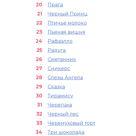
Прага
Черный Принц
Птичье молоко
Пьяная вишня
Рафаэлло
Радуга
Сметанник
Сникерс
Слезы Ангела
Сказка
Тирамису
Черепаха
Черный лес
Черемуховый торт
Три шоколада