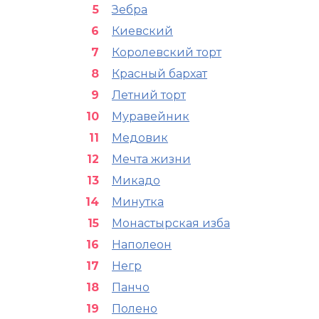
Зебра
Киевский
Королевский торт
Красный бархат
Летний торт
Муравейник
Медовик
Мечта жизни
Микадо
Минутка
Монастырская изба
Наполеон
Негр
Панчо
Полено