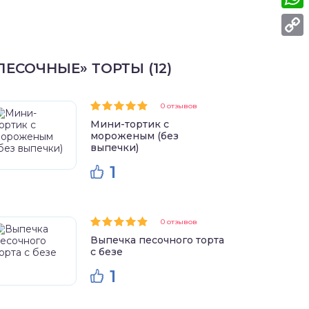
What
Copy
ПЕСОЧНЫЕ» ТОРТЫ (12)
Link
0 отзывов
Мини-тортик с
мороженым (без
выпечки)
1
0 отзывов
Выпечка песочного торта
с безе
1