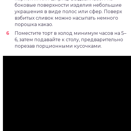
боковые поверхности изделия небольшие
украшения в виде полос или сфер. Поверх
взбитых сливок можно насыпать немного
порошка какао.
Поместите торт в холод минимум часов на 5–
6, затем подавайте к столу, предварительно
порезав порционными кусочками.