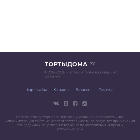
ТОРТЫДОМА
.РУ
© 2018–2026 – Готовим торты в домашних
условиях
Карта сайта
Контакты
Вакансия
Реклама
Перепечатка материалов только с указанием первоисточника.
Администрация сайта не несет ответственности за результат применения
приведенных рецептов, методик их приготовления и прочих
рекомендаций.