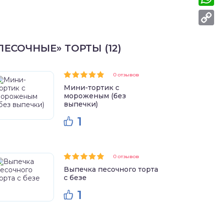
What
Copy
ПЕСОЧНЫЕ» ТОРТЫ (12)
Link
0 отзывов
Мини-тортик с
мороженым (без
выпечки)
1
0 отзывов
Выпечка песочного торта
с безе
1