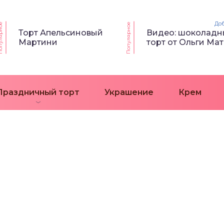
До
ярное
Популярное
Торт Апельсиновый
Видео: шоколадн
Мартини
торт от Ольги Ма
Праздничный торт
Украшение
Крем