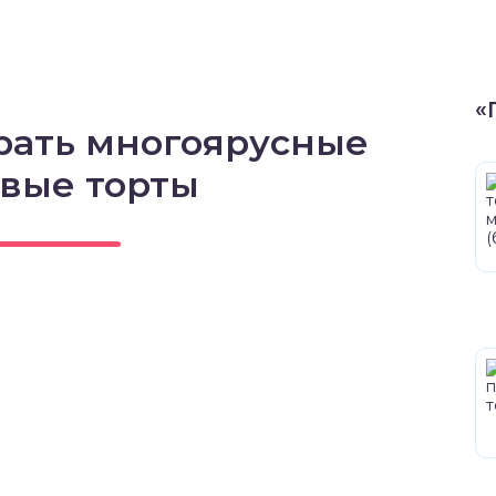
«
брать многоярусные
вые торты