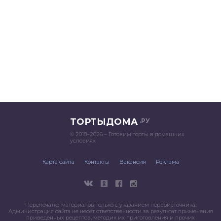
ТОРТЫДОМА
.РУ
© 2018–2026 – Готовим торты в домашних
условиях
Карта сайта
Контакты
Вакансия
Реклама
Перепечатка материалов только с указанием первоисточника.
Администрация сайта не несет ответственности за результат применения
приведенных рецептов, методик их приготовления и прочих