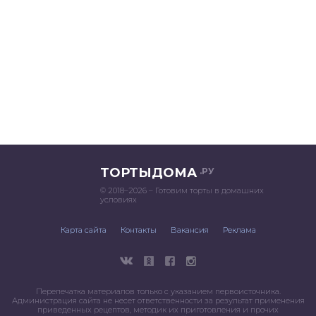
ТОРТЫДОМА
.РУ
© 2018–2026 – Готовим торты в домашних
условиях
Карта сайта
Контакты
Вакансия
Реклама
Перепечатка материалов только с указанием первоисточника.
Администрация сайта не несет ответственности за результат применения
приведенных рецептов, методик их приготовления и прочих