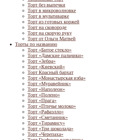
Торт без выпечки
Торт в микроволновке
Торт в мультиварке
Торт из готовых коржей
Торт на сковороде
Торт на скорую руку
Торт от Ольги Матвей
Торты по названию
Торт «Битое стекло»
Торт «Дамские пальчики»
Торт «Зебра»
Торт «Киевский»
Торт Красный бархат
Торт «Монастырская изба»
Торт «Муравейник»
Торт «Наполеон»
Торт «Полено»
Торт «Прага»
Торт «Птичье молоко»
Торт «Рафаэлло»
Торт «Сметанник»
Торт «Тирамису»
Торт «Три шоколада»
Торт «Черепаха»
Торт Графские развалины