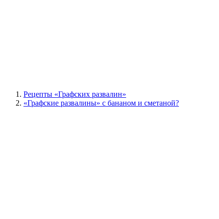
Рецепты «Графских развалин»
«Графские развалины» с бананом и сметаной?