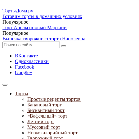
ТортыДома
.ру
Готовим торты в домашних условиях
Популярное
Торт Апельсиновый Мартини
Популярное
Выпечка творожного торта Наполеона
ВКонтакте
Одноклассники
Facebook
Google+
Торты
Простые рецепты тортов
Банановый торт
Бисквитный торт
«Вафельный» торт
Летний торт
Муссовый торт
Низкокалорийный торт
Творожный торт