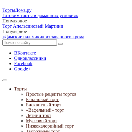
ТортыДома
.ру
Готовим торты в домашних условиях
Популярное
Торт Апельсиновый Мартини
Популярное
«Дамские пальчики» из заварного крема
ВКонтакте
Одноклассники
Facebook
Google+
Торты
Простые рецепты тортов
Банановый торт
Бисквитный торт
«Вафельный» торт
Летний торт
Муссовый торт
Низкокалорийный торт
Творожный торт