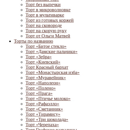
Торт без выпечки
Торт в микроволновке
Торт в мультиварке
Торт из готовых коржей
Торт на сковороде
Торт на скорую руку
Торт от Ольги Матвей
Торты по названию
Торт «Битое стекло»
Торт «Дамские пальчики»
Торт «Зебра»
Торт «Киевский»
Торт Красный бархат
Торт «Монастырская изба»
Торт «Муравейник»
Торт «Наполеон»
Торт «Полено»
Торт «Прага»
Торт «Птичье молоко»
Торт «Рафаэлло»
Торт «Сметанник»
Торт «Тирамису»
Торт «Три шоколада»
Торт «Черепаха»
Торт Графские развалины