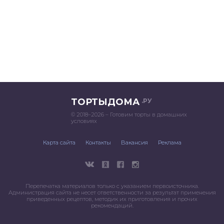
ТОРТЫДОМА
.РУ
© 2018–2026 – Готовим торты в домашних
условиях
Карта сайта
Контакты
Вакансия
Реклама
Перепечатка материалов только с указанием первоисточника.
Администрация сайта не несет ответственности за результат применения
приведенных рецептов, методик их приготовления и прочих
рекомендаций.