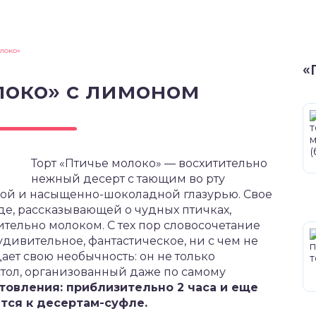
олоко»
«
локо» с лимоном
Торт «Птичье молоко» — восхитительно
нежный десерт с тающим во рту
ой и насыщенно-шоколадной глазурью. Свое
де, рассказывающей о чудных птичках,
ельно молоком. С тех пор словосочетание
удивительное, фантастическое, ни с чем не
ает свою необычность: он не только
стол, организованный даже по самому
товления: приблизительно 2 часа и еще
тся к десертам-суфле.