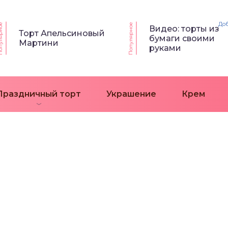
До
ярное
Популярное
Видео: торты из
Торт Апельсиновый
бумаги своими
Мартини
руками
Праздничный торт
Украшение
Крем