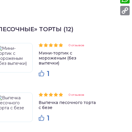
What
Copy
ПЕСОЧНЫЕ» ТОРТЫ (12)
Link
0 отзывов
Мини-тортик с
мороженым (без
выпечки)
1
0 отзывов
Выпечка песочного торта
с безе
1