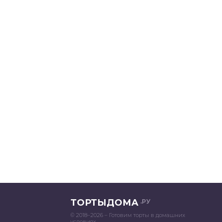
ТОРТЫДОМА
.РУ
© 2018–2026 – Готовим торты в домашних
условиях