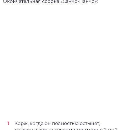
Окончательная сборка «Санчо-Панчо»:
Корж, когда он полностью остынет,
разламываем кусочками примерно 2 на 2