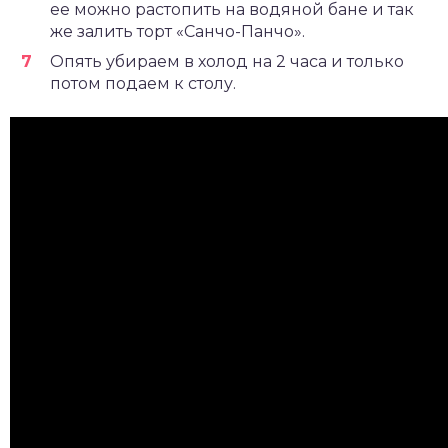
ее можно растопить на водяной бане и так
же залить торт «Санчо-Панчо».
Опять убираем в холод на 2 часа и только
потом подаем к столу.