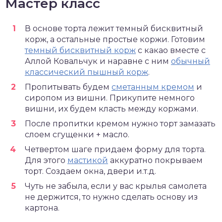
Мастер класс
В основе торта лежит темный бисквитный
корж, а остальные простые коржи. Готовим
темный бисквитный корж
с какао вместе с
Аллой Ковальчук и наравне с ним
обычный
классический пышный корж
.
Пропитывать будем
сметанным кремом
и
сиропом из вишни. Прикупите немного
вишни, их будем класть между коржами.
После пропитки кремом нужно торт замазать
слоем сгущенки + масло.
Четвертом шаге придаем форму для торта.
Для этого
мастикой
аккуратно покрываем
торт. Создаем окна, двери и.т.д.
Чуть не забыла, если у вас крылья самолета
не держится, то нужно сделать основу из
картона.