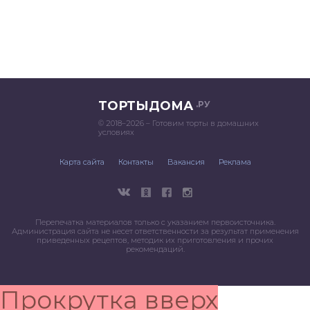
ТОРТЫДОМА
.РУ
© 2018–2026 – Готовим торты в домашних
условиях
Карта сайта
Контакты
Вакансия
Реклама
Перепечатка материалов только с указанием первоисточника.
Администрация сайта не несет ответственности за результат применения
приведенных рецептов, методик их приготовления и прочих
рекомендаций.
Прокрутка вверх