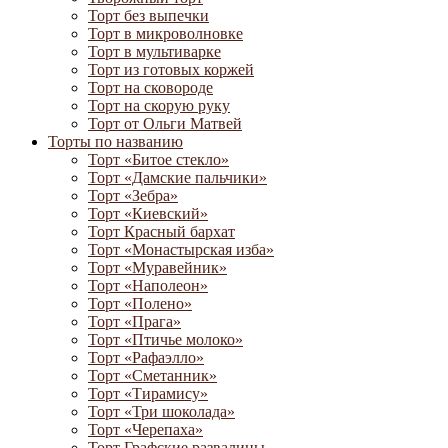
Торт без выпечки
Торт в микроволновке
Торт в мультиварке
Торт из готовых коржей
Торт на сковороде
Торт на скорую руку
Торт от Ольги Матвей
Торты по названию
Торт «Битое стекло»
Торт «Дамские пальчики»
Торт «Зебра»
Торт «Киевский»
Торт Красный бархат
Торт «Монастырская изба»
Торт «Муравейник»
Торт «Наполеон»
Торт «Полено»
Торт «Прага»
Торт «Птичье молоко»
Торт «Рафаэлло»
Торт «Сметанник»
Торт «Тирамису»
Торт «Три шоколада»
Торт «Черепаха»
Торт Графские развалины