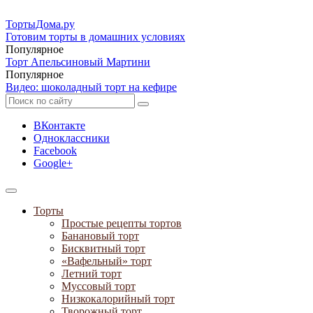
ТортыДома
.ру
Готовим торты в домашних условиях
Популярное
Торт Апельсиновый Мартини
Популярное
Видео: шоколадный торт на кефире
ВКонтакте
Одноклассники
Facebook
Google+
Торты
Простые рецепты тортов
Банановый торт
Бисквитный торт
«Вафельный» торт
Летний торт
Муссовый торт
Низкокалорийный торт
Творожный торт