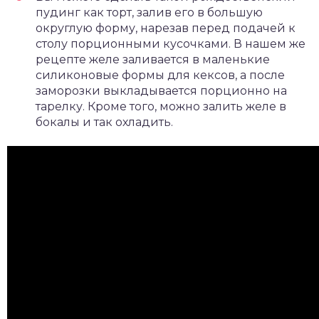
пудинг как торт, залив его в большую
округлую форму, нарезав перед подачей к
столу порционными кусочками. В нашем же
рецепте желе заливается в маленькие
силиконовые формы для кексов, а после
заморозки выкладывается порционно на
тарелку. Кроме того, можно залить желе в
бокалы и так охладить.