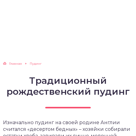
Главная
Пудинг
Традиционный
рождественский пудинг
Изначально пудинг на своей родине Англии
считался «десертом бедных» – хозяйки собирали
остатки хлеба, заливали их яично-молочной