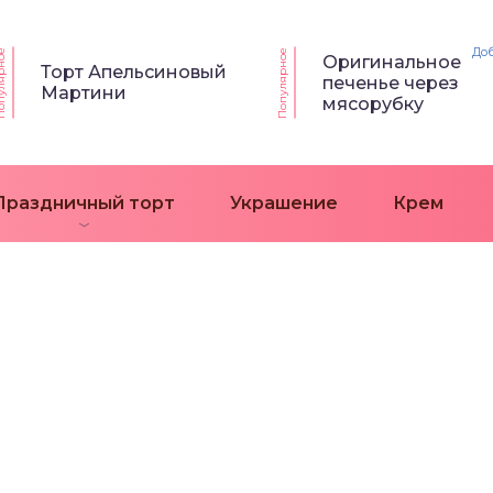
До
ярное
Популярное
Оригинальное
Торт Апельсиновый
печенье через
Мартини
мясорубку
Праздничный торт
Украшение
Крем