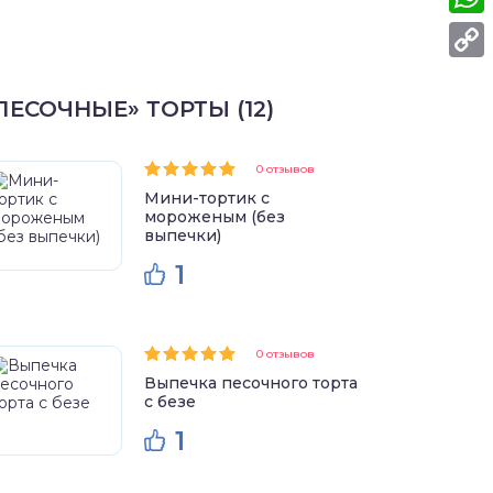
What
Copy
ПЕСОЧНЫЕ» ТОРТЫ (12)
Link
0 отзывов
Мини-тортик с
мороженым (без
выпечки)
1
0 отзывов
Выпечка песочного торта
с безе
1