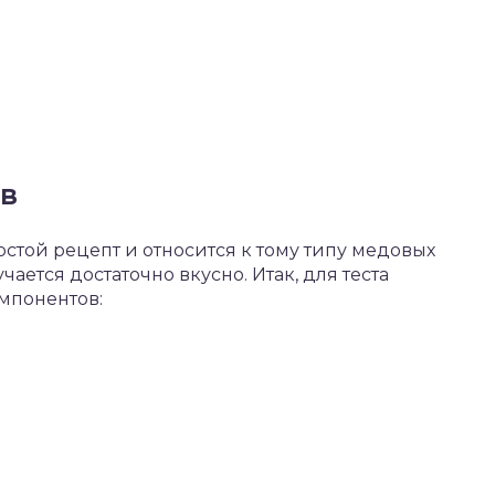
в
стой рецепт и относится к тому типу медовых
чается достаточно вкусно. Итак, для теста
мпонентов: