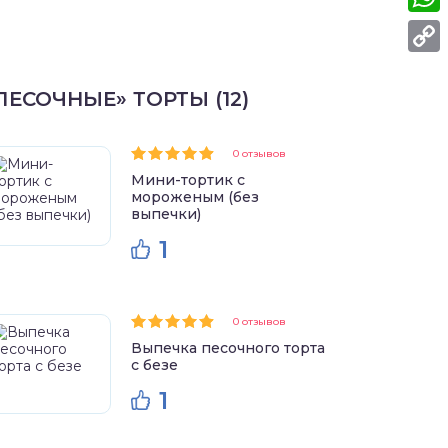
What
Copy
ПЕСОЧНЫЕ» ТОРТЫ (12)
Link
0 отзывов
Мини-тортик с
мороженым (без
выпечки)
1
0 отзывов
Выпечка песочного торта
с безе
1