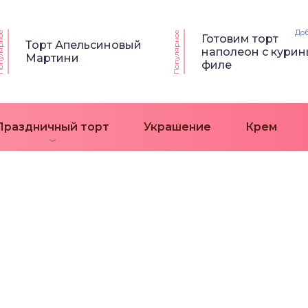
До
ярное
Популярное
Готовим торт
Торт Апельсиновый
наполеон с кури
Мартини
филе
Праздничный торт
Украшение
Крем