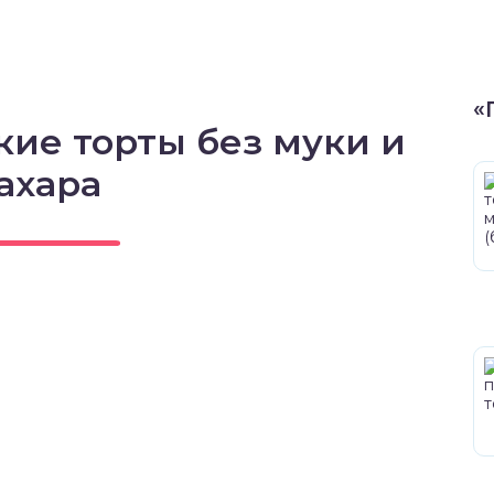
«
кие торты без муки и
ахара