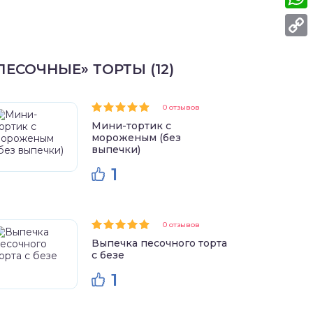
What
Copy
ПЕСОЧНЫЕ» ТОРТЫ (12)
Link
0 отзывов
Мини-тортик с
мороженым (без
выпечки)
1
0 отзывов
Выпечка песочного торта
с безе
1