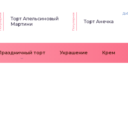
До
ярное
Популярное
Торт Апельсиновый
Торт Анечка
Мартини
Праздничный торт
Украшение
Крем