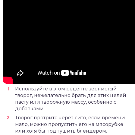
Используйте в этом рецепте зернистый
творог, нежелательно брать для этих целей
пасту или творожную массу, особенно с
добавками.
Творог протрите через сито, если времени
мало, можно пропустить его на мясорубке
или хотя бы подпушить блендером.