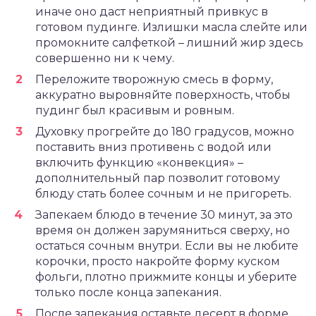
иначе оно даст неприятный привкус в
готовом пудинге. Излишки масла слейте или
промокните салфеткой – лишний жир здесь
совершенно ни к чему.
Переложите творожную смесь в форму,
аккуратно выровняйте поверхность, чтобы
пудинг был красивым и ровным.
Духовку прогрейте до 180 градусов, можно
поставить вниз противень с водой или
включить функцию «конвекция» –
дополнительный пар позволит готовому
блюду стать более сочным и не пригореть.
Запекаем блюдо в течение 30 минут, за это
время он должен зарумяниться сверху, но
остаться сочным внутри. Если вы не любите
корочки, просто накройте форму куском
фольги, плотно прижмите концы и уберите
только после конца запекания.
После запекания оставьте десерт в форме