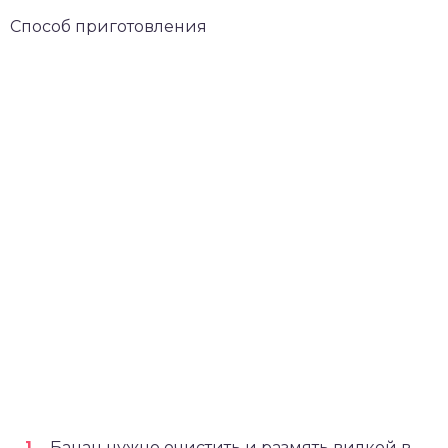
Способ приготовления
Банан нужно очистить и размять вилкой в