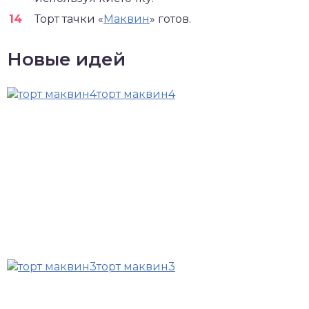
Торт тачки «
Маквин
» готов.
Новые идей
торт маквин4
торт маквин3