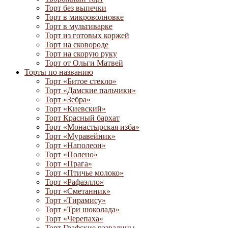
Торт без выпечки
Торт в микроволновке
Торт в мультиварке
Торт из готовых коржей
Торт на сковороде
Торт на скорую руку
Торт от Ольги Матвей
Торты по названию
Торт «Битое стекло»
Торт «Дамские пальчики»
Торт «Зебра»
Торт «Киевский»
Торт Красный бархат
Торт «Монастырская изба»
Торт «Муравейник»
Торт «Наполеон»
Торт «Полено»
Торт «Прага»
Торт «Птичье молоко»
Торт «Рафаэлло»
Торт «Сметанник»
Торт «Тирамису»
Торт «Три шоколада»
Торт «Черепаха»
Торт Графские развалины