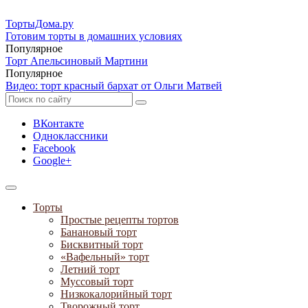
ТортыДома
.ру
Готовим торты в домашних условиях
Популярное
Торт Апельсиновый Мартини
Популярное
Видео: торт красный бархат от Ольги Матвей
ВКонтакте
Одноклассники
Facebook
Google+
Торты
Простые рецепты тортов
Банановый торт
Бисквитный торт
«Вафельный» торт
Летний торт
Муссовый торт
Низкокалорийный торт
Творожный торт